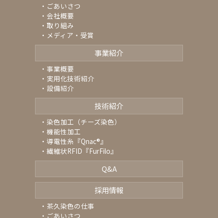
ごあいさつ
会社概要
取り組み
メディア・受賞
事業紹介
事業概要
実用化技術紹介
設備紹介
技術紹介
染色加工（チーズ染色）
機能性加工
導電性糸『Qnac
®
』
繊維状RFID『FurFilo』
Q&A
採用情報
茶久染色の仕事
ごあいさつ