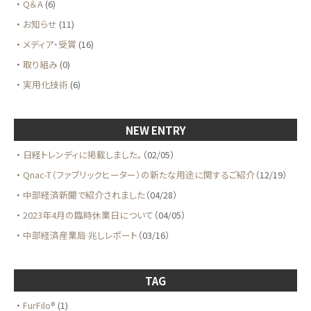
Q＆A
(6)
お知らせ
(11)
メディア・受賞
(16)
取り組み
(0)
実用化技術
(6)
NEW ENTRY
日経トレンディに掲載しました。
（02/05）
Qnac-T（ファブリックヒーター）の新たな用途に関するご紹介
（12/19）
中部経済新聞で紹介されました
（04/28）
2023年4月の臨時休業日について
（04/05）
中部経済産業局 兆しレポート
（03/16）
TAG
FurFilo®
(1)