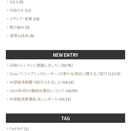
Q＆A
(6)
お知らせ
(11)
メディア・受賞
(16)
取り組み
(0)
実用化技術
(6)
NEW ENTRY
日経トレンディに掲載しました。
（02/05）
Qnac-T（ファブリックヒーター）の新たな用途に関するご紹介
（12/19）
中部経済新聞で紹介されました
（04/28）
2023年4月の臨時休業日について
（04/05）
中部経済産業局 兆しレポート
（03/16）
TAG
FurFilo®
(1)