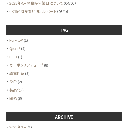
2023年4月の臨時休業日について
（04/05）
中部経済産業局 兆しレポート
（03/16）
TAG
FurFilo®
(1)
Qnac®
(8)
RFID
(1)
カーボンナノチューブ
(8)
導電性糸
(8)
染色
(2)
製品化
(8)
開発
(9)
ARCHIVE
2025年2月
(1)